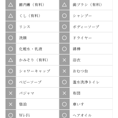
△
△
館内着（有料）
歯ブラシ（有料）
△
○
くし（有料）
シャンプー
○
○
リンス
ボディーソープ
○
○
洗顔
ドライヤー
○
○
化粧水・乳液
綿棒
△
×
かみそり（有料）
浴衣
○
×
シャワーキャップ
おむつ台
○
○
ベビーソープ
温水洗浄トイレ
×
×
パジャマ
布団
×
○
宿泊
車いす
○
○
Wi-Fi
ヘアオイル