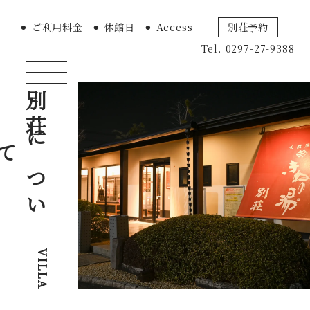
⚫︎ ご利用料金
⚫︎ 休館日
⚫︎ Access
別荘予約
Tel. 0297-27-9388
別
荘
つ
い
に
て
VILLA